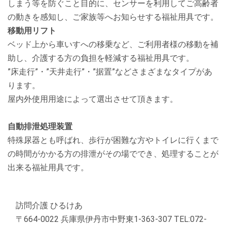
しまう等を防ぐこと目的に、センサーを利用してご高齢者
の動きを感知し、ご家族等へお知らせする福祉用具です。
移動用リフト
ベッド上から車いすへの移乗など、ご利用者様の移動を補
助し、介護する方の負担を軽減する福祉用具です。
”床走行”・”天井走行”・”据置”などさまざまなタイプがあ
ります。
屋内外使用用途によって選出させて頂きます。
自動排泄処理装置
特殊尿器とも呼ばれ、歩行が困難な方やトイレに行くまで
の時間がかかる方の排泄がその場ででき、処理することが
出来る福祉用具です。
訪問介護 ひるけあ
〒664-0022 兵庫県伊丹市中野東1-363-307 TEL:072-