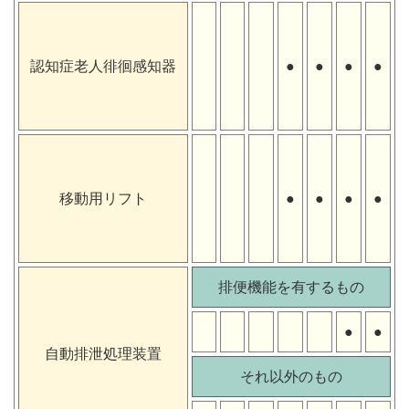
認知症老人徘徊感知器
●
●
●
●
移動用リフト
●
●
●
●
排便機能を有するもの
●
●
自動排泄処理装置
それ以外のもの