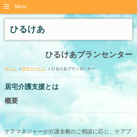
Menu
ひるけあ
ひるけあプランセンター
ホーム
»
提供サービス
»
ひるけあプランセンター
居宅介護支援とは
概要
ケアマネジャーが介護全般のご相談に応じ、ケアプ