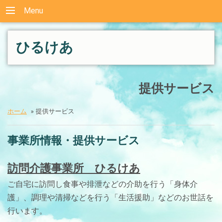
Menu
ひるけあ
提供サービス
ホーム
»
提供サービス
事業所情報・提供サービス
訪問介護事業所 ひるけあ
ご自宅に訪問し食事や排泄などの介助を行う「身体介
護」、調理や清掃などを行う「生活援助」などのお世話を
行います。